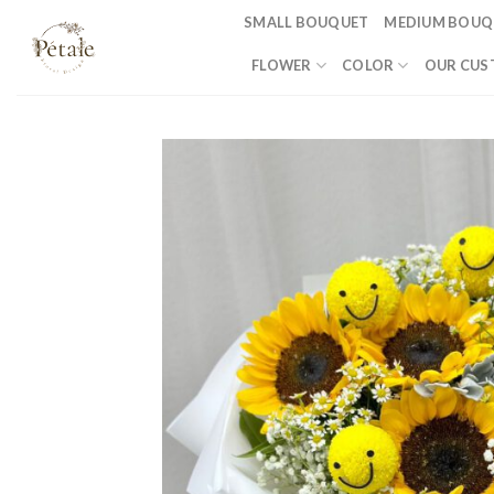
Skip
SMALL BOUQUET
MEDIUM BOUQ
to
FLOWER
COLOR
OUR CUS
content